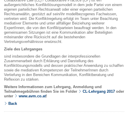
Collaborative Law (CL) / Collaborative Practice (CP) ist ein
außergerichtliches Konfliktlösungsmodell in dem jede Partei von einem
eigenen parteilichen Rechtsanwalt oder einer eigenen parteilichen
Rechtsanwältin, gestützt auf sein/ihr modellbezogenes Fachwissen,
vertreten wird. Die Konfliktregelung erfolgt im Team unter Beachtung
mediativer Elemente und unter allfälliger Beiziehung weiterer
ExpertInnen, die von den Konfliktparteien beauftragt werden. In den
gemeinsamen Sitzungen ist eine Kommunikation aller Beteiligten
miteinander ohne Rücksicht auf die bestehenden
Vertretungsverhältnisse erwünscht.
Ziele des Lehrganges
sind insbesondere die Grundlagen der interprofessionellen
Zusammenarbeit durch Erklärung und Darstellung des
Konfliktlösungsmodells und dessen praktischer Anwendung zu schaffen
sowie die mediativen Kompetenzen der TeilnehmerInnen durch
Vertiefung in den Bereichen Kommunikation, Konfliktberatung und
Reflexion zu stärken.
Weitere Informationen zum Lehrgang, Anmeldung und
Teilnahmegebühren finden Sie im Folder
CL-Lehrgang 2017
oder
unter
www.avm.co.at
!
Back