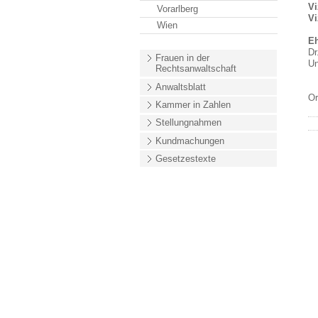
Vi
Vorarlberg
Vi
Wien
Eh
Dr
Frauen in der
Un
Rechtsanwaltschaft
Anwaltsblatt
Or
Kammer in Zahlen
Stellungnahmen
Kundmachungen
Gesetzestexte