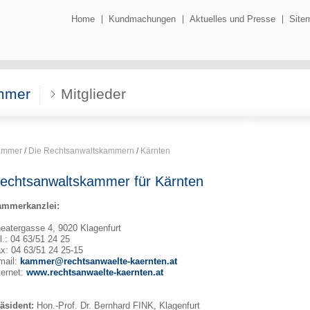
Home
Kundmachungen
Aktuelles und Presse
Site
mmer
Mitglieder
ammer
/
Die Rechtsanwaltskammern
/
Kärnten
echtsanwaltskammer für Kärnten
ammerkanzlei:
eatergasse 4, 9020 Klagenfurt
l.: 04 63/51 24 25
x: 04 63/51 24 25-15
mail:
kammer@rechtsanwaelte-kaernten.at
ternet:
www.rechtsanwaelte-kaernten.at
äsident:
Hon.-Prof. Dr. Bernhard FINK, Klagenfurt