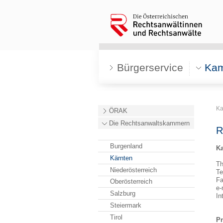
Bürgerservice
Ka
K
ÖRAK
Die Rechtsanwaltskammern
R
Burgenland
K
Kärnten
Th
Niederösterreich
Te
Fa
Oberösterreich
e-
Salzburg
In
Steiermark
Tirol
Pr