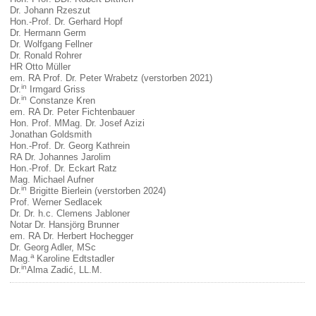
Dr. Johann Rzeszut
Hon.-Prof. Dr. Gerhard Hopf
Dr. Hermann Germ
Dr. Wolfgang Fellner
Dr. Ronald Rohrer
HR Otto Müller
em. RA Prof. Dr. Peter Wrabetz (verstorben 2021)
in
Dr.
Irmgard Griss
in
Dr.
Constanze Kren
em. RA Dr. Peter Fichtenbauer
Hon. Prof. MMag. Dr. Josef Azizi
Jonathan Goldsmith
Hon.-Prof. Dr. Georg Kathrein
RA Dr. Johannes Jarolim
Hon.-Prof. Dr. Eckart Ratz
Mag. Michael Aufner
in
Dr.
Brigitte Bierlein (verstorben 2024)
Prof. Werner Sedlacek
Dr. Dr. h.c. Clemens Jabloner
Notar Dr. Hansjörg Brunner
em. RA Dr. Herbert Hochegger
Dr. Georg Adler, MSc
a
Mag.
Karoline Edtstadler
in
Dr.
Alma Zadić, LL.M.