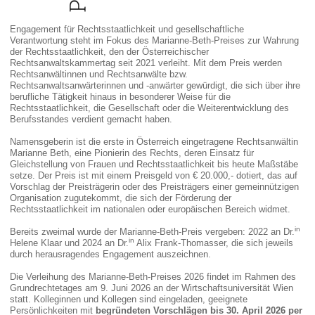
Engagement für Rechtsstaatlichkeit und gesellschaftliche
Verantwortung steht im Fokus des Marianne-Beth-Preises zur Wahrung
der Rechtsstaatlichkeit, den der Österreichischer
Rechtsanwaltskammertag seit 2021 verleiht. Mit dem Preis werden
Rechtsanwältinnen und Rechtsanwälte bzw.
Rechtsanwaltsanwärterinnen und -anwärter gewürdigt, die sich über ihre
berufliche Tätigkeit hinaus in besonderer Weise für die
Rechtsstaatlichkeit, die Gesellschaft oder die Weiterentwicklung des
Berufsstandes verdient gemacht haben.
Namensgeberin ist die erste in Österreich eingetragene Rechtsanwältin
Marianne Beth, eine Pionierin des Rechts, deren Einsatz für
Gleichstellung von Frauen und Rechtsstaatlichkeit bis heute Maßstäbe
setze. Der Preis ist mit einem Preisgeld von € 20.000,- dotiert, das auf
Vorschlag der Preisträgerin oder des Preisträgers einer gemeinnützigen
Organisation zugutekommt, die sich der Förderung der
Rechtsstaatlichkeit im nationalen oder europäischen Bereich widmet.
in
Bereits zweimal wurde der Marianne-Beth-Preis vergeben: 2022 an Dr.
in
Helene Klaar und 2024 an Dr.
Alix Frank-Thomasser, die sich jeweils
durch herausragendes Engagement auszeichnen.
Die Verleihung des Marianne-Beth-Preises 2026 findet im Rahmen des
Grundrechtetages am 9. Juni 2026 an der Wirtschaftsuniversität Wien
statt. Kolleginnen und Kollegen sind eingeladen, geeignete
Persönlichkeiten mit
begründeten Vorschlägen bis
30. April 2026 per